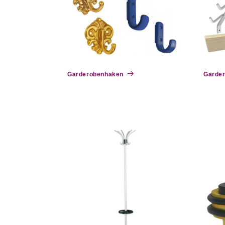
o
r
i
Garderobenhaken
Garder
e
: