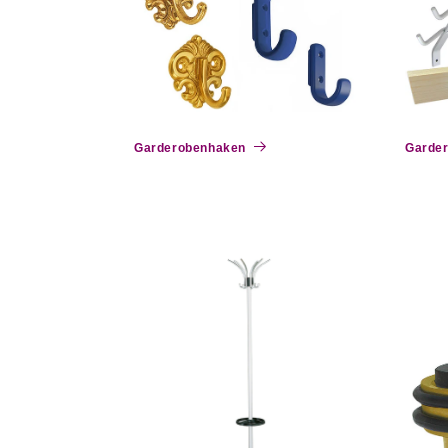
o
r
i
Garderobenhaken
Garder
e
: