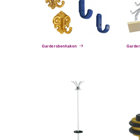
o
r
i
Garderobenhaken
Garder
e
: