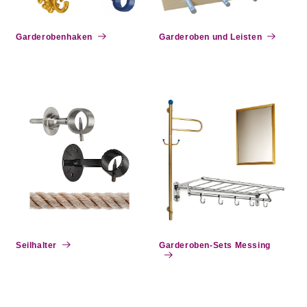
e
:
Garderobenhaken
Garderoben und Leisten
Seilhalter
Garderoben-Sets Messing