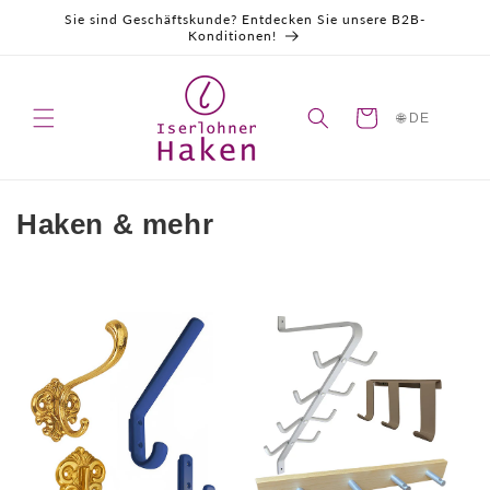
Direkt
Sie sind Geschäftskunde? Entdecken Sie unsere B2B-
zum
Konditionen!
Inhalt
Warenkorb
🌐 DE
K
Haken & mehr
a
t
e
g
o
r
i