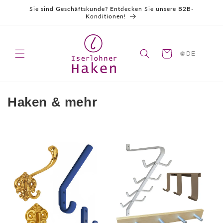
Direkt
Sie sind Geschäftskunde? Entdecken Sie unsere B2B-
zum
Konditionen!
Inhalt
Warenkorb
🌐 DE
K
Haken & mehr
a
t
e
g
o
r
i