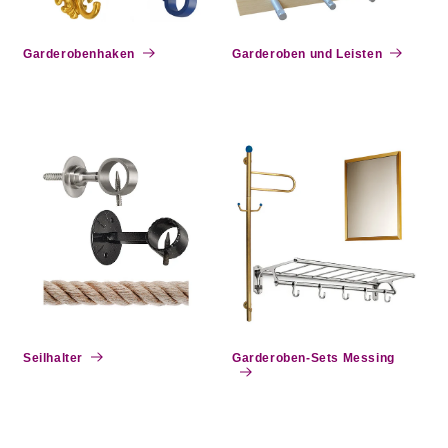
e
:
Garderobenhaken
Garderoben und Leisten
Seilhalter
Garderoben-Sets Messing