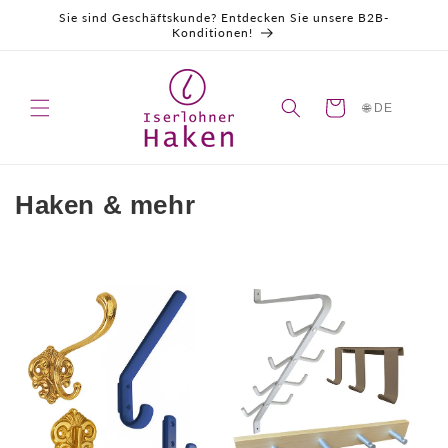
Direkt
Sie sind Geschäftskunde? Entdecken Sie unsere B2B-
zum
Konditionen!
Inhalt
Warenkorb
🌐 DE
K
Haken & mehr
a
t
e
g
o
r
i