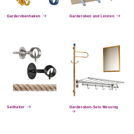
e
:
Garderobenhaken
Garderoben und Leisten
Seilhalter
Garderoben-Sets Messing