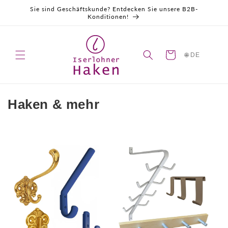
Direkt
Sie sind Geschäftskunde? Entdecken Sie unsere B2B-
zum
Konditionen!
Inhalt
Warenkorb
🌐 DE
K
Haken & mehr
a
t
e
g
o
r
i