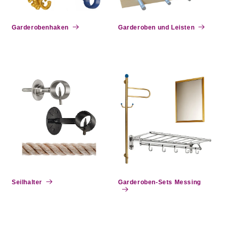
e
:
Garderobenhaken
Garderoben und Leisten
Seilhalter
Garderoben-Sets Messing