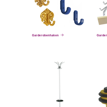
o
r
i
Garderobenhaken
Garder
e
: