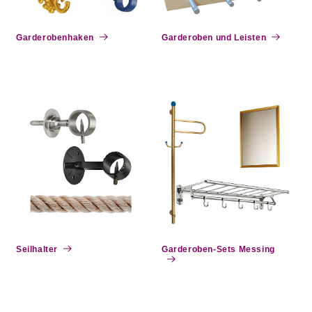
e
:
Garderobenhaken
Garderoben und Leisten
Seilhalter
Garderoben-Sets Messing