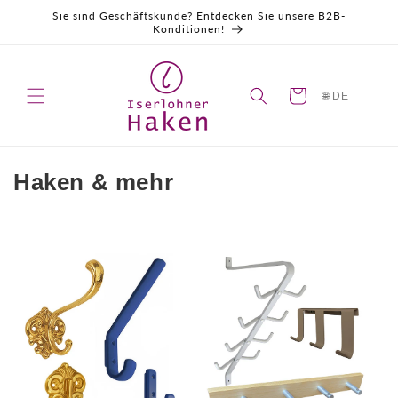
Direkt
Sie sind Geschäftskunde? Entdecken Sie unsere B2B-
zum
Konditionen!
Inhalt
Warenkorb
🌐 DE
K
Haken & mehr
a
t
e
g
o
r
i