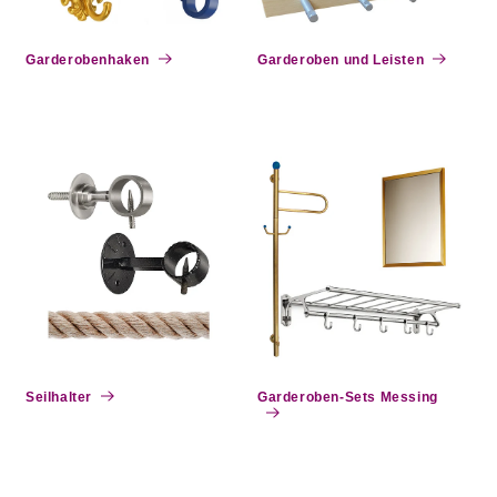
e
:
Garderobenhaken
Garderoben und Leisten
Seilhalter
Garderoben-Sets Messing