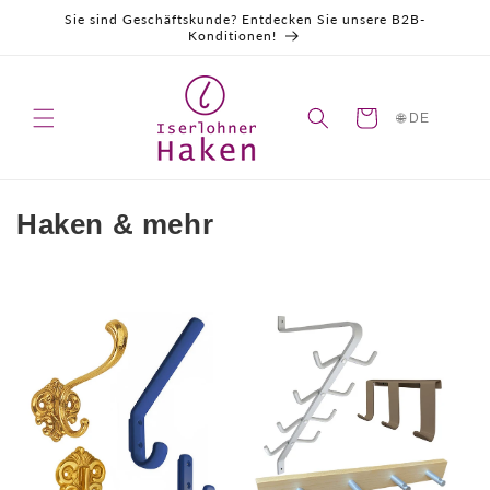
Direkt
Sie sind Geschäftskunde? Entdecken Sie unsere B2B-
zum
Konditionen!
Inhalt
Warenkorb
🌐 DE
K
Haken & mehr
a
t
e
g
o
r
i