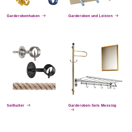
e
:
Garderobenhaken
Garderoben und Leisten
Seilhalter
Garderoben-Sets Messing