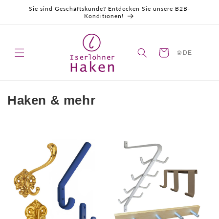
Direkt
Sie sind Geschäftskunde? Entdecken Sie unsere B2B-
zum
Konditionen!
Inhalt
Warenkorb
🌐 DE
K
Haken & mehr
a
t
e
g
o
r
i